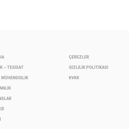
DA
ÇEREZLER
K – TESISAT
GIZLILIK POLITIKASI
– MÜHENDISLIK
KVKK
ANLIK
NSLAR
ER
M