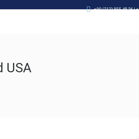
+90 (212) 855 48 26 | 
Elektrik – Tesisat
Proje – Mühendislik
Danışmanlık
ld USA