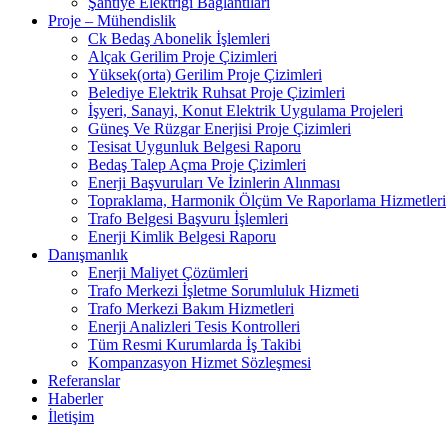
Şantiye Elektriği Bağlantıları
Proje – Mühendislik
Ck Bedaş Abonelik İşlemleri
Alçak Gerilim Proje Çizimleri
Yüksek(orta) Gerilim Proje Çizimleri
Belediye Elektrik Ruhsat Proje Çizimleri
İşyeri, Sanayi, Konut Elektrik Uygulama Projeleri
Güneş Ve Rüzgar Enerjisi Proje Çizimleri
Tesisat Uygunluk Belgesi Raporu
Bedaş Talep Açma Proje Çizimleri
Enerji Başvuruları Ve İzinlerin Alınması
Topraklama, Harmonik Ölçüm Ve Raporlama Hizmetleri
Trafo Belgesi Başvuru İşlemleri
Enerji Kimlik Belgesi Raporu
Danışmanlık
Enerji Maliyet Çözümleri
Trafo Merkezi İşletme Sorumluluk Hizmeti
Trafo Merkezi Bakım Hizmetleri
Enerji Analizleri Tesis Kontrolleri
Tüm Resmi Kurumlarda İş Takibi
Kompanzasyon Hizmet Sözleşmesi
Referanslar
Haberler
İletişim