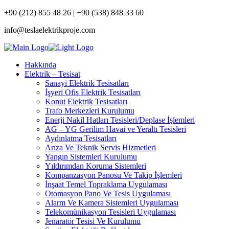
+90 (212) 855 48 26 | +90 (538) 848 33 60
info@teslaelektrikproje.com
Hakkında
Elektrik – Tesisat
Sanayi Elektrik Tesisatları
İşyeri Ofis Elektrik Tesisatları
Konut Elektrik Tesisatları
Trafo Merkezleri Kurulumu
Enerji Nakil Hatları Tesisleri/Deplase İşlemleri
AG – YG Gerilim Havai ve Yeraltı Tesisleri
Aydınlatma Tesisatları
Arıza Ve Teknik Servis Hizmetleri
Yangın Sistemleri Kurulumu
Yıldırımdan Koruma Sistemleri
Kompanzasyon Panosu Ve Takip İşlemleri
İnşaat Temel Topraklama Uygulaması
Otomasyon Pano Ve Tesis Uygulaması
Alarm Ve Kamera Sistemleri Uygulaması
Telekomünikasyon Tesisleri Uygulaması
Jenaratör Tesisi Ve Kurulumu