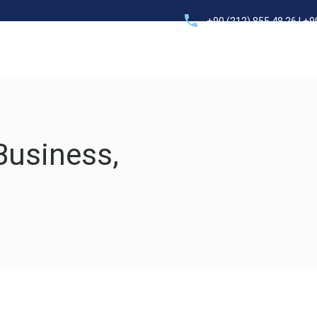
+90 (212) 855 48 26 | +9
Elektrik – Tesisat
Proje – Mühendislik
Danışmanlık
Business,