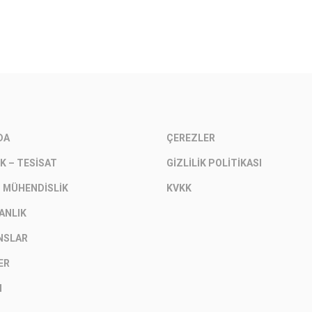
DA
ÇEREZLER
K – TESISAT
GIZLILIK POLITIKASI
– MÜHENDISLIK
KVKK
ANLIK
NSLAR
ER
M