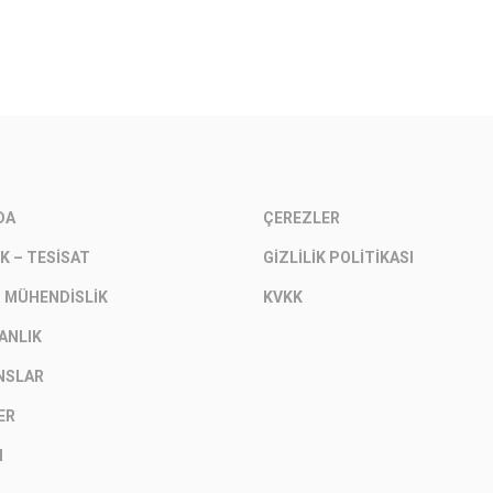
DA
ÇEREZLER
K – TESISAT
GIZLILIK POLITIKASI
– MÜHENDISLIK
KVKK
ANLIK
NSLAR
ER
M