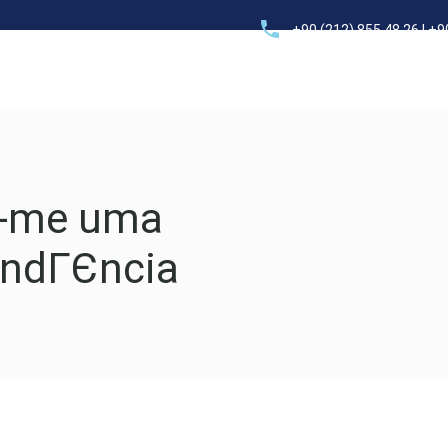
+90 (212) 855 48 26 | +9
Elektrik – Tesisat
Proje – Mühendislik
Danışmanlık
e-me uma
ondГЄncia