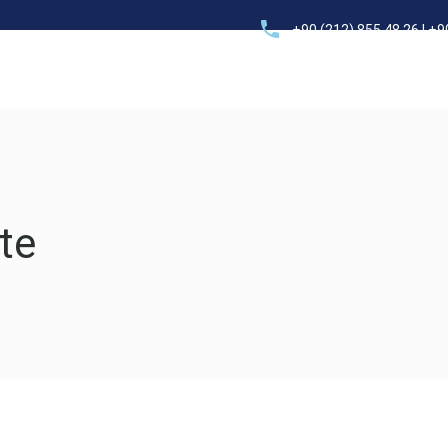
+90 (212) 855 48 26 | +9
Elektrik – Tesisat
Proje – Mühendislik
Danışmanlık
te