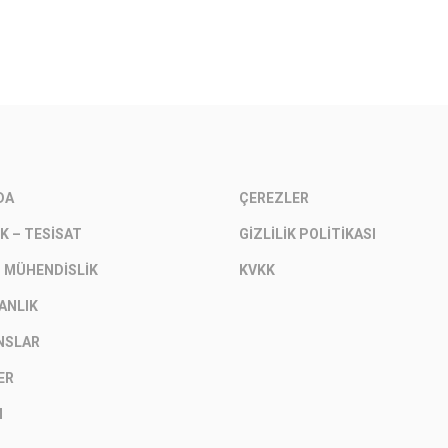
DA
ÇEREZLER
K – TESISAT
GIZLILIK POLITIKASI
– MÜHENDISLIK
KVKK
ANLIK
NSLAR
ER
M