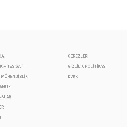
DA
ÇEREZLER
K – TESISAT
GIZLILIK POLITIKASI
– MÜHENDISLIK
KVKK
ANLIK
NSLAR
ER
M