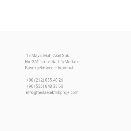
19 Mayıs Mah. Akel Sok.
No: 2/A İsmail Nadi İş Merkezi
Büyükçekmece – İstanbul
+90 (212) 855 48 26
+90 (538) 848 33 60
info@teslaelektrikproje.com