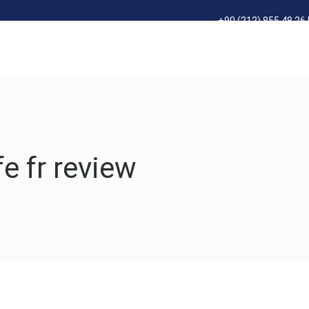
+90 (212) 855 48 26 
ik – Tesisat
Proje – Mühendislik
Danışmanlık
Re
fe fr review