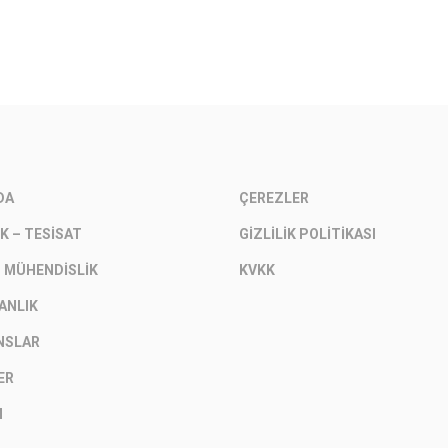
DA
ÇEREZLER
K – TESISAT
GIZLILIK POLITIKASI
– MÜHENDISLIK
KVKK
ANLIK
NSLAR
ER
M