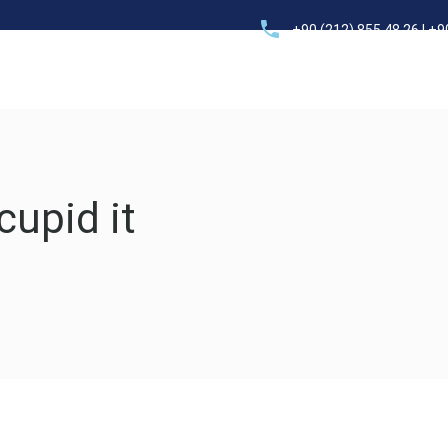
+90 (212) 855 48 26 | +9
Elektrik – Tesisat
Proje – Mühendislik
Danışmanlık
cupid it