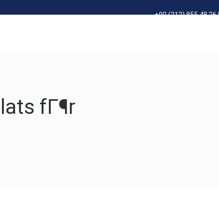
+90 (212) 855 48 26 
Elektrik – Tesisat
Proje – Mühendislik
Danışmanlık
lats fГ¶r