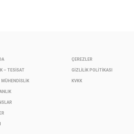
DA
ÇEREZLER
K – TESISAT
GIZLILIK POLITIKASI
– MÜHENDISLIK
KVKK
ANLIK
NSLAR
ER
M