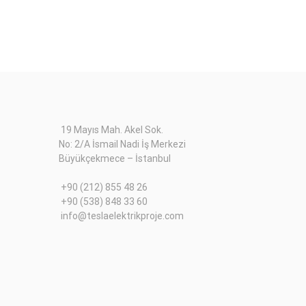
19 Mayıs Mah. Akel Sok.
No: 2/A İsmail Nadi İş Merkezi
Büyükçekmece – İstanbul
+90 (212) 855 48 26
+90 (538) 848 33 60
info@teslaelektrikproje.com